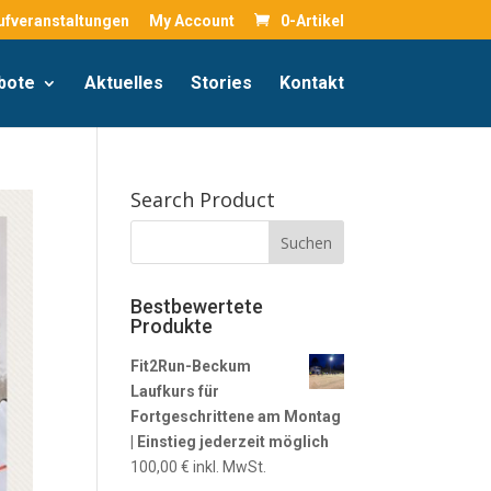
ufveranstaltungen
My Account
0-Artikel
bote
Aktuelles
Stories
Kontakt
Search Product
Bestbewertete
Produkte
Fit2Run-Beckum
Laufkurs für
Fortgeschrittene am Montag
| Einstieg jederzeit möglich
100,00
€
inkl. MwSt.