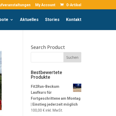
ufveranstaltungen
My Account
0-Artikel
bote
Aktuelles
Stories
Kontakt
Search Product
Bestbewertete
Produkte
Fit2Run-Beckum
Laufkurs für
Fortgeschrittene am Montag
| Einstieg jederzeit möglich
100,00
€
inkl. MwSt.