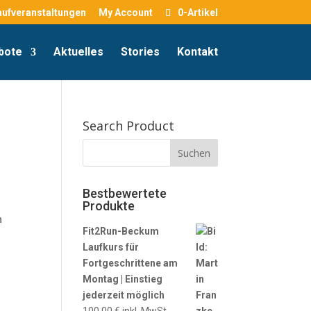
aufveranstaltungen
My Account
0-Artikel
bote
Aktuelles
Stories
Kontakt
Search Product
Bestbewertete
Produkte
n
Fit2Run-Beckum
Laufkurs für
Fortgeschrittene am
Montag | Einstieg
jederzeit möglich