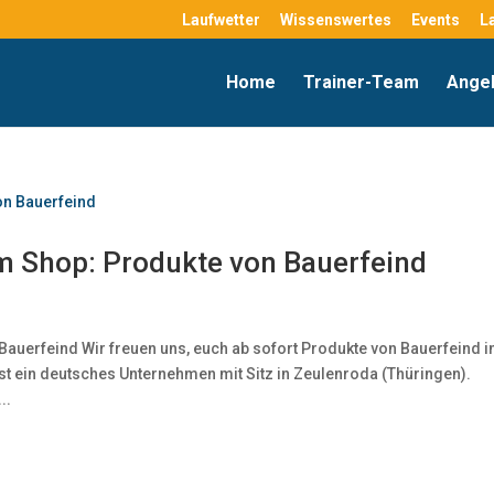
Laufwetter
Wissenswertes
Events
L
Home
Trainer-Team
Ange
im Shop: Produkte von Bauerfeind
Bauerfeind Wir freuen uns, euch ab sofort Produkte von Bauerfeind i
t ein deutsches Unternehmen mit Sitz in Zeulenroda (Thüringen).
..