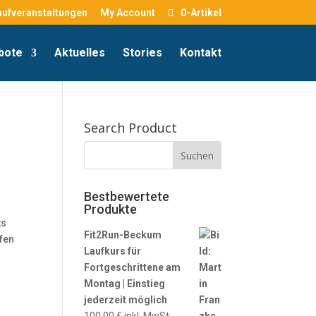
aufveranstaltungen
My Account
0-Artikel
bote
Aktuelles
Stories
Kontakt
Search Product
Bestbewertete
Produkte
ts
Fit2Run-Beckum
ufen
Laufkurs für
Fortgeschrittene am
Montag | Einstieg
jederzeit möglich