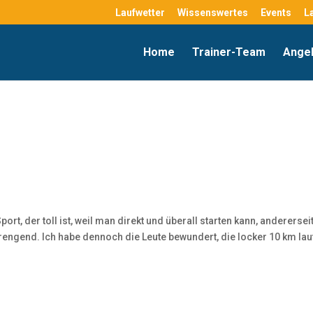
Laufwetter
Wissenswertes
Events
L
Home
Trainer-Team
Ange
rt, der toll ist, weil man direkt und überall starten kann, anderersei
engend. Ich habe dennoch die Leute bewundert, die locker 10 km la