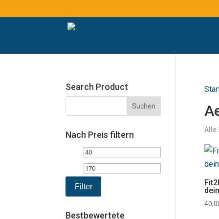
Search Product
Star
Ae
Alle
Nach Preis filtern
Min.
Max.
Preis
Preis
Fit
Filter
dei
40,
Bestbewertete