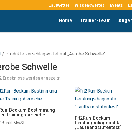
Laufwetter
Wissenswertes
Events
L
Home
Trainer-Team
Ange
t
/ Produkte verschlagwortet mit „Aerobe Schwelle“
robe Schwelle
 2 Ergebnisse werden angezeigt
2Run-Beckum Bestimmung
ner Trainingsbereiche
Fit2Run-Beckum
Leistungsdiagnostik
00
€
inkl. MwSt.
„Laufbandstufentest“