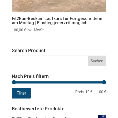
Fit2Run-Beckum Laufkurs für Fortgeschrittene
am Montag | Einstieg jederzeit möglich
100,00
€
inkl. MwSt.
Search Product
Nach Preis filtern
Min.
Max.
Preis:
10 €
—
100 €
Filter
Preis
Preis
Bestbewertete Produkte