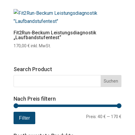
Fit2Run-Beckum Leistungsdiagnostik
„Laufbandstufentest“
170,00
€
inkl. MwSt.
Search Product
Nach Preis filtern
Min.
Max.
Preis:
40 €
—
170 €
Filter
Preis
Preis