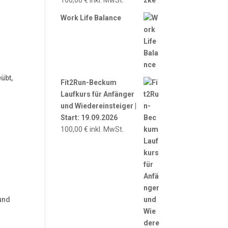
100,00
€
inkl. MwSt.
Work Life Balance
übt,
Fit2Run-Beckum
Laufkurs für Anfänger
und Wiedereinsteiger |
Start: 19.09.2026
100,00
€
inkl. MwSt.
 und
h