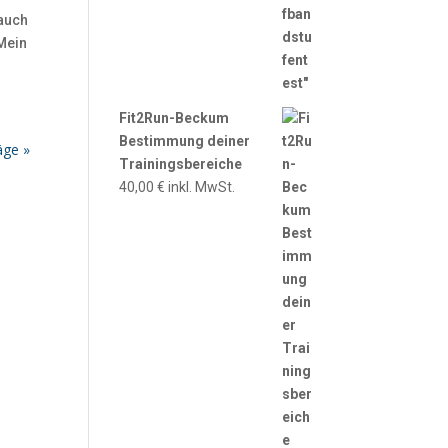
 auch
 Mein
Fit2Run-Beckum
Bestimmung deiner
äge »
Trainingsbereiche
40,00
€
inkl. MwSt.