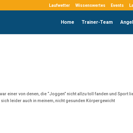
Laufwetter
Wissenswertes
Events
L
Home
Trainer-Team
Ange
ar einer von denen, die “Joggen” nicht allzu toll fanden und Sport li
t sich leider auch in meinem, nicht gesunden Körpergewicht