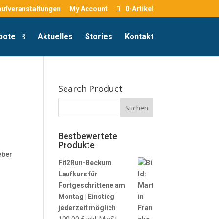
aufveranstaltungen
My Account
0-Artikel
bote
Aktuelles
Stories
Kontakt
Search Product
Bestbewertete
Produkte
eber
Fit2Run-Beckum
Laufkurs für
Fortgeschrittene am
Montag | Einstieg
jederzeit möglich