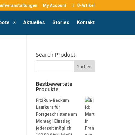
aufveranstaltungen
My Account
0-Artikel
bote
Aktuelles
Stories
Kontakt
Search Product
Bestbewertete
Produkte
Fit2Run-Beckum
Laufkurs für
Fortgeschrittene am
Montag | Einstieg
jederzeit möglich