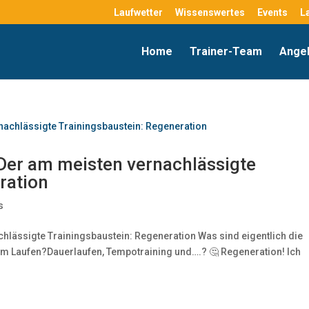
Laufwetter
Wissenswertes
Events
L
Home
Trainer-Team
Ange
Der am meisten vernachlässigte
ration
s
hlässigte Trainingsbaustein: Regeneration Was sind eigentlich die
m Laufen?Dauerlaufen, Tempotraining und….? 🤔 Regeneration! Ich