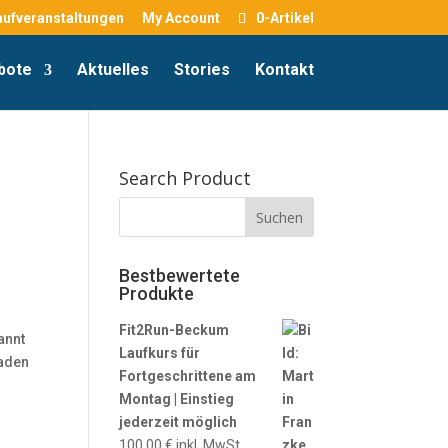
aufveranstaltungen
My Account
0-Artikel
bote
Aktuelles
Stories
Kontakt
Search Product
Bestbewertete
Produkte
Fit2Run-Beckum
annt
Laufkurs für
laden
Fortgeschrittene am
Montag | Einstieg
jederzeit möglich
100,00
€
inkl. MwSt.