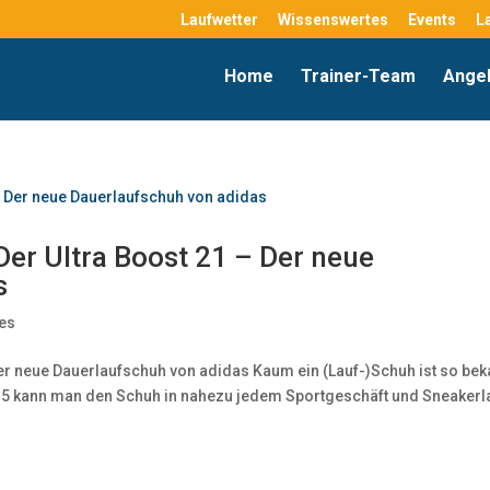
Laufwetter
Wissenswertes
Events
L
Home
Trainer-Team
Ange
Der Ultra Boost 21 – Der neue
s
es
Der neue Dauerlaufschuh von adidas Kaum ein (Lauf-)Schuh ist so bek
2015 kann man den Schuh in nahezu jedem Sportgeschäft und Sneaker